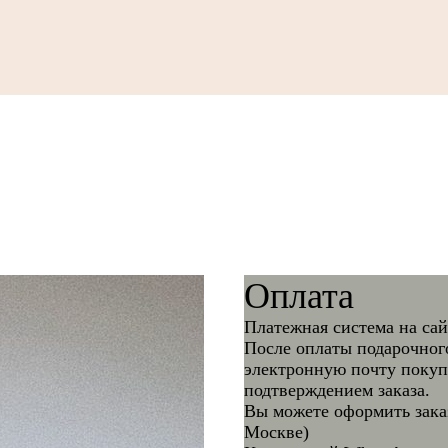
Оплата
Платежная система на са
После оплаты подарочного
электронную почту покупа
подтверждением заказа.
Вы можете оформить заказ
Москве)