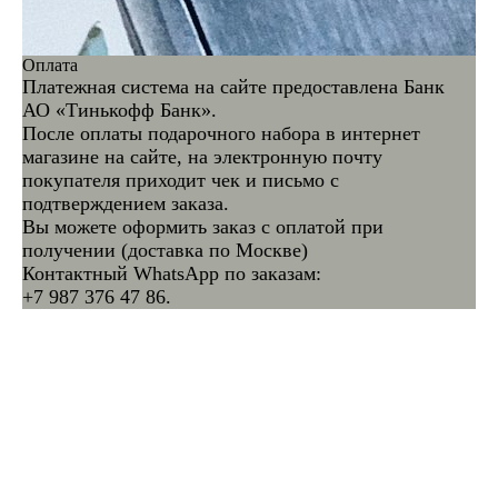
Оплата
Платежная система на сайте предоставлена Банк
АО «Тинькофф Банк».
После оплаты подарочного набора в интернет
магазине на сайте, на электронную почту
покупателя приходит чек и письмо с
подтверждением заказа.
Вы можете оформить заказ с оплатой при
получении (доставка по Москве)
Контактный WhatsApp по заказам:
+7 987 376 47 86.