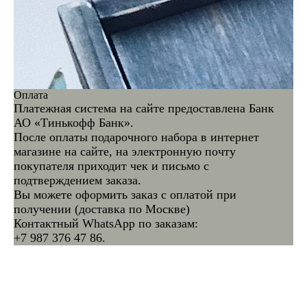
Оплата
Платежная система на сайте предоставлена Банк
АО «Тинькофф Банк».
После оплаты подарочного набора в интернет
магазине на сайте, на электронную почту
покупателя приходит чек и письмо с
подтверждением заказа.
Вы можете оформить заказ с оплатой при
получении (доставка по Москве)
Контактный WhatsApp по заказам:
+7 987 376 47 86.