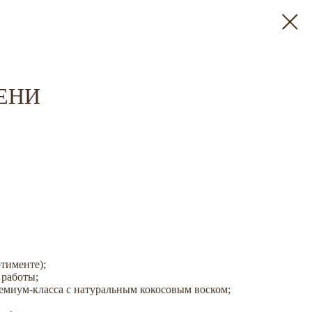
ЕНИ
ртименте);
 работы;
ремиум-класса с натуральным кокосовым воском;