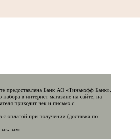
йте предоставлена Банк АО «Тинькофф Банк».
 набора в интернет магазине на сайте, на
теля приходит чек и письмо с
 с оплатой при получении (доставка по
заказам: