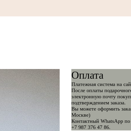
Оплата
Платежная система на са
После оплаты подарочного
электронную почту покупа
подтверждением заказа.
Вы можете оформить заказ
Москве)
Контактный WhatsApp по 
+7 987 376 47 86.