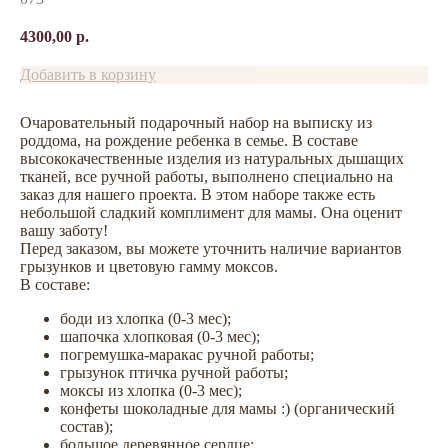
4300,00
р.
Добавить в корзину
Очаровательный подарочный набор на выписку из
роддома, на рождение ребенка в семье. В составе
высококачественные изделия из натуральных дышащих
тканей, все ручной работы, выполнено специально на
заказ для нашего проекта. В этом наборе также есть
небольшой сладкий комплимент для мамы. Она оценит
вашу заботу!
Перед заказом, вы можете уточнить наличие вариантов
грызунков и цветовую гамму моксов.
В составе:
боди из хлопка (0-3 мес);
шапочка хлопковая (0-3 мес);
погремушка-маракас ручной работы;
грызунок птичка ручной работы;
моксы из хлопка (0-3 мес);
конфеты шоколадные для мамы :) (органический
состав);
большое деревянное сердце;