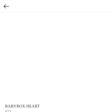
BABYBOX HEART
073